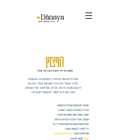
הניצוץ
מסע לגילוי הקול הפנימי שלך
תכנית להנעת תהליכי התפתחות והגשמה
בליווי צמוד והדרכה למציאת קולך הפנימי
דווקא בזכות היותך מורה, מגדל-אור של השראה
הפכי את בית הספר לחממה לצמיחה
הניצוץ היא תכנית שנולדה מהשטח,
כמורה במערכת בעשור האחרון
לאחר משבר אישי ושנים של חקירה
עצמית, לימוד ותרגול נוכחות מודעת
בניתי תכנית עומק שלוקחת אותך יד ביד
כדי ללמוד להקשיב פנימה
​אני מזמינה אותך
לזרוח ולתת לאור
שלך
לצאת החוצה