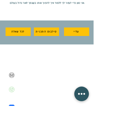
אני כאן כדי לעזור לך ללמוד איך להפוך אותו בעצמך לאור גדול בעולם.
עליי
סילבוס התכנית
לכל שאלה
את מוזמנת לשוחח איתי
על כל חשש, בעיה או שאלה
danabenbarak@gmail.com
+972526020715
Facebook
Instagram