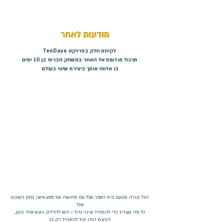
מודעות לאחר
לקיחת חלק בפרויקט TenDays
תרגול מודעות אל האחר במשחק חברתי בן 10 ימים
בו אלווה אותך ביצירת שינוי בעולם
הכל קורה מטעם בית הספר, אבל עם תחושה של מסע אישי, בזמן השקט
שלך
.כל מה שצריך כדי להתחיל שינוי גדול – הוא להדליק ניצוץ אחד קטן,
הניצוץ הזה יכול להתחיל רק בך