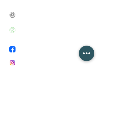
danabenbarak@gmail.com
+972526020715
Facebook
Instagram
First Name
Last Name
Email