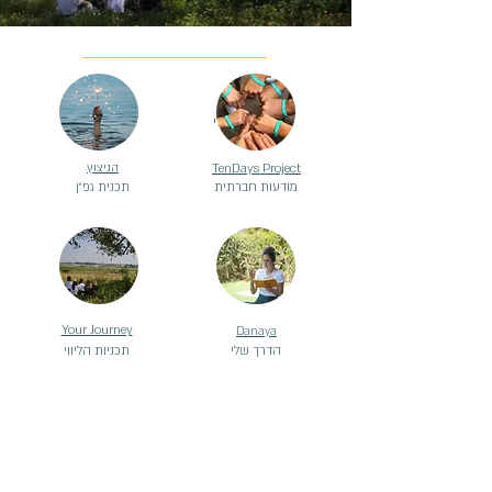
הדרך שלי
TenDays Project
הניצוץ
מודעות חברתית
תכנית גפ״ן
Your Journey
Danaya
הדרך שלי
תכניות הליווי
את מוזמנת לשוחח איתי
על כל חשש, בעיה או שאלה