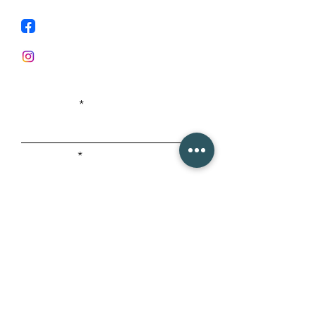
Facebook
Instagram
First Name
Last Name
Email
Subject
Ask me anything....