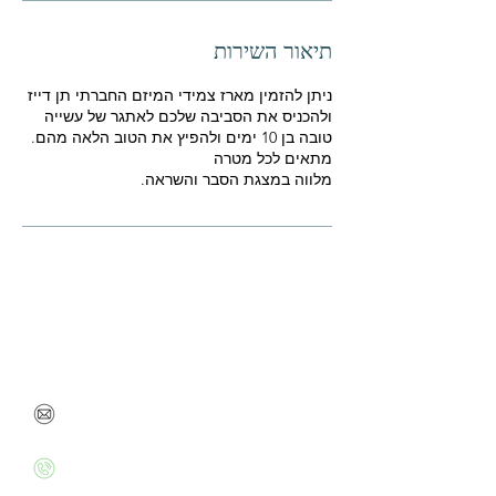
תיאור השירות
ניתן להזמין מארז צמידי המיזם החברתי תן דייז
ולהכניס את הסביבה שלכם לאתגר של עשייה
מלווה במצגת הסבר והשראה.
את מוזמנת לשוחח איתי
על כל חשש, בעיה או שאלה
danabenbarak@gmail.com
+972526020715