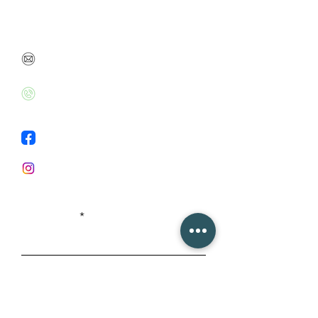
את מוזמנת לשוחח איתי
על כל חשש, בעיה או שאלה
danabenbarak@gmail.com
+972526020715
Facebook
Instagram
First Name
Last Name